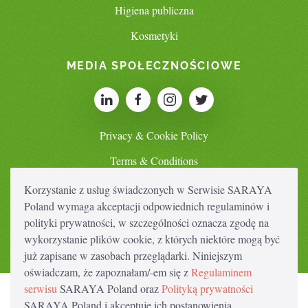
Higiena publiczna
Kosmetyki
MEDIA SPOŁECZNOŚCIOWE
Privacy & Cookie Policy
Terms & Conditions
Korzystanie z usług świadczonych w Serwisie SARAYA
Poland wymaga akceptacji odpowiednich regulaminów i
SWITCH COUNTRY
polityki prywatności, w szczególności oznacza zgodę na
wykorzystanie plików cookie, z których niektóre mogą być
już zapisane w zasobach przeglądarki. Niniejszym
oświadczam, że zapoznałam/-em się z
Regulaminem
serwisu
SARAYA Poland oraz
Polityką prywatności
SARAYA Poland i akceptuję ich postanowienia.